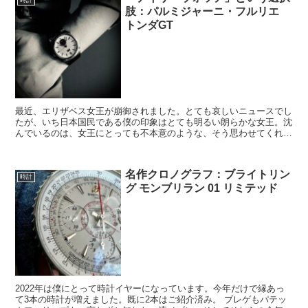
肢：パルミジャーニ・フルリエ
トンダGT
最近、エリザベス女王が崩御されました。とても哀しいニュースでし
たが、いち日本国民である僕の印象はとても明るい朗らかな女王。沈
んでいるのは、女王にとっても不本意のような、そう思わせてくれ
る、今なお元気を与えてくれるようなお方でしたね。 さて、...
名作クロノグラフ：ブライトリン
時計
グ モンブリラン 01 リミテッド
2022年は僕にとって時計イヤーになっています。今年だけで縁あっ
て3本の時計が増えました。既に2本はご紹介済み。 ブレゲもパテッ