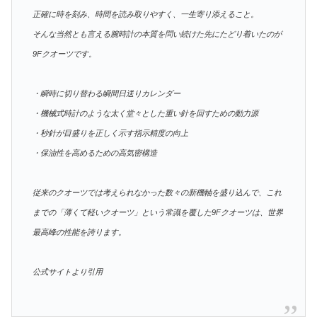
正確に時を刻み、時間を読み取りやすく、一生寄り添えること。
そんな当然とも言える腕時計の本質を問い続けた先にたどり着いたのが
9Fクオーツです。
・瞬時に切り替わる瞬間日送りカレンダー
・機械式時計のような太く堂々とした重い針を回すための動力源
・秒針が目盛りを正しく示す指示精度の向上
・保油性を高めるための高気密構造
従来のクオーツでは考えられなかった数々の新機軸を盛り込んで、これ
までの「薄くて軽いクオーツ」という常識を覆した9Fクオーツは、世界
最高峰の性能を誇ります。
公式サイトより引用