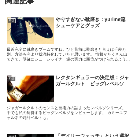
関連記事
やりすぎない靴磨き：yurime流
時計
シューケアとグッズ
最近完全に靴磨きブームですね。ひと昔前は靴磨きと言えば千差万
別。方法も今より我流特化していたと思います。 情報がたくさん出
てきて、明確にシューシャイナー達の実力に順位がつけられるように
なりました。そうすると当然、1位の靴磨きの方法は3位のそ...
レクタンギュラーの決定版：ジャ
時計
ガールクルト ビッグレベルソ
ジャガールクルトのセンスと技術力の詰まったレベルソシリーズ。
中でも私の所持するビッグレベルソをレビューします。 カミーユフ
ォルネの時計ベルトも。
「デイリーウォッチ」という選択
時計