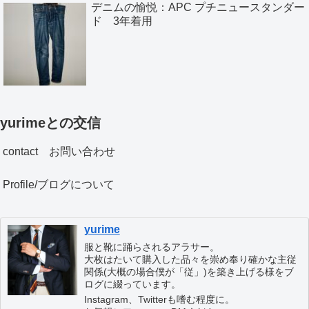
デニムの愉悦：APC プチニュースタンダー
ド 3年着用
yurimeとの交信
contact お問い合わせ
Profile/ブログについて
yurime
服と靴に踊らされるアラサー。
大枚はたいて購入した品々を崇め奉り確かな主従
関係(大概の場合僕が「従」)を築き上げる様をブ
ログに綴っています。
Instagram、Twitterも嗜む程度に。