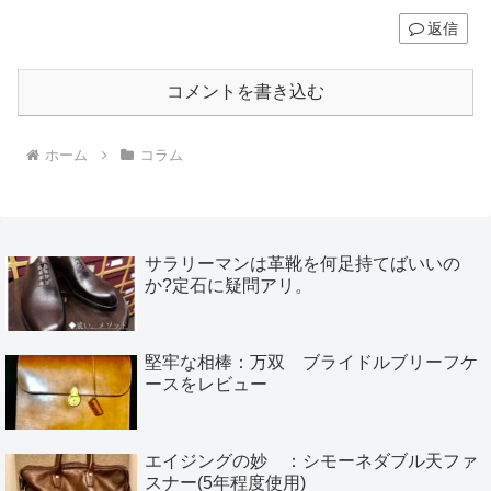
返信
コメントを書き込む
ホーム
コラム
サラリーマンは革靴を何足持てばいいの
か?定石に疑問アリ。
堅牢な相棒：万双 ブライドルブリーフケ
ースをレビュー
エイジングの妙 ：シモーネダブル天ファ
スナー(5年程度使用)