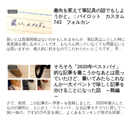
趣向を変えて筆記具の話でもしよ
コラム
うかと。：パイロット カスタム
743 フォルカン
装いとは直接関係はないのかもしれませんが、筆記具はふとした時に
美意識を感じるポイントです。もちろん拘っていなくても問題ないと
は思いますが、個人的に好きなのでこだわりたいところです。 手持
ちのコレクションには面白い万年筆がいくつかありますが、...
そろそろ「2020年ベストバイ」
コラム
的な記事を書こうかなあとは思っ
ていたけど、書いてみたらこれな
んか一大イベントで珍しく記事を
分けることになった話 ～靴編
～
さて、前回、この記事の～序章～を投稿しました。 2020年購入した
ものの羅列と、とにかく「ベストバイ」なる記事カテゴリに対して一
抹(一抹の、です)の力不足を感じ、よくあるランキング形式を回避す
るという話です。靴、服、小物と鞄に分けて、各3つ...