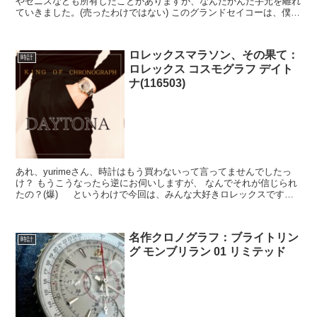
やゼニスなども所有したことがありますが、なんだかんだ手元を離れ
ていきました。(売ったわけではない) このグランドセイコーは、僕の
ことをご存知の方からすれば「何をいまさら」と思われ...
ロレックスマラソン、その果て：
時計
ロレックス コスモグラフ デイト
ナ(116503)
あれ、yurimeさん、時計はもう買わないって言ってませんでしたっ
け？ もうこうなったら逆にお伺いしますが、 なんでそれが信じられ
たの？(爆) というわけで今回は、みんな大好きロレックスです。
しかもタイトルにある通り、ロレックスマラソン...
名作クロノグラフ：ブライトリン
時計
グ モンブリラン 01 リミテッド