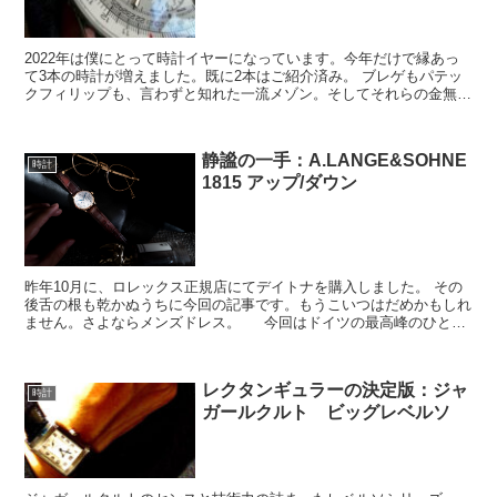
2022年は僕にとって時計イヤーになっています。今年だけで縁あっ
て3本の時計が増えました。既に2本はご紹介済み。 ブレゲもパテッ
クフィリップも、言わずと知れた一流メゾン。そしてそれらの金無垢
ドレスウォッチは違った趣を持ちながらも、どこまでも...
静謐の一手：A.LANGE&SOHNE
時計
1815 アップ/ダウン
昨年10月に、ロレックス正規店にてデイトナを購入しました。 その
後舌の根も乾かぬうちに今回の記事です。もうこいつはだめかもしれ
ません。さよならメンズドレス。 今回はドイツの最高峰のひと
つ、A.LANGE&SOHNEの腕時計。その魅力は僕...
レクタンギュラーの決定版：ジャ
時計
ガールクルト ビッグレベルソ