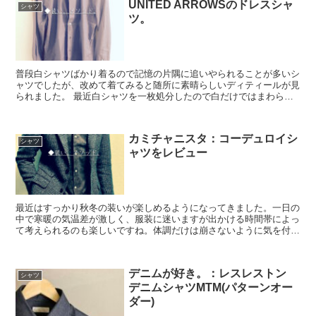
UNITED ARROWSのドレスシャ
シャツ
ツ。
普段白シャツばかり着るので記憶の片隅に追いやられることが多いシ
ャツでしたが、改めて着てみると随所に素晴らしいディティールが見
られました。 最近白シャツを一枚処分したので白だけではまわらな
くなり、コバルトブルー解禁です。 ◆ユナイテッドア...
カミチャニスタ：コーデュロイシ
シャツ
ャツをレビュー
最近はすっかり秋冬の装いが楽しめるようになってきました。一日の
中で寒暖の気温差が激しく、服装に迷いますが出かける時間帯によっ
て考えられるのも楽しいですね。体調だけは崩さないように気を付け
ましょう。 ◆コーデュロイシャツ 今日はコーデュロ...
デニムが好き。：レスレストン
シャツ
デニムシャツMTM(パターンオー
ダー)