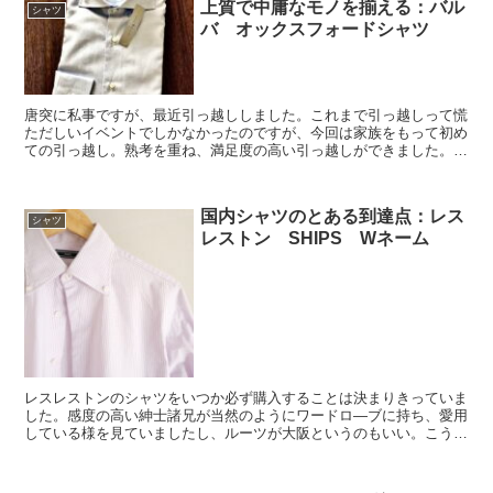
上質で中庸なモノを揃える：バル
シャツ
バ オックスフォードシャツ
唐突に私事ですが、最近引っ越ししました。これまで引っ越しって慌
ただしいイベントでしかなかったのですが、今回は家族をもって初め
ての引っ越し。熟考を重ね、満足度の高い引っ越しができました。そ
れに合わせて、QOLを重視したアイテムをいくつか購入し...
国内シャツのとある到達点：レス
シャツ
レストン SHIPS Wネーム
レスレストンのシャツをいつか必ず購入することは決まりきっていま
した。感度の高い紳士諸兄が当然のようにワードロ―ブに持ち、愛用
している様を見ていましたし、ルーツが大阪というのもいい。こう見
えて(？)僕はコテコテの南大阪出身。特にルーツにこだわ...