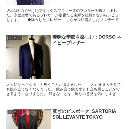
遅ればせながら(？)ブルックスブラザーズのブレザーを購入しまし
た。永世定番であるブレザーが定番たる由縁を紐解きながらレビュー
します。 ◆購入したブレザー こちらが今回購入したブレザーで
す。３つ釦段返りでシルバーのボタン。チェンジポケット...
曖昧な季節を楽しむ：DORSO ネ
ジャケット
イビーブレザー
大人になったなあ、と思うことが増えました。 わがまま人を見て
も腹を立てなくなりました。 飲み会で飲まずとも立ち回ることがで
きるようになりました。 好きなことを、周りの意見を気にしすぎず
に「好き」と言えるようになりました。 曖昧な季節が好...
寛ぎのビスポーク: SARTORIA
ジャケット
SOL LEVANTE TOKYO