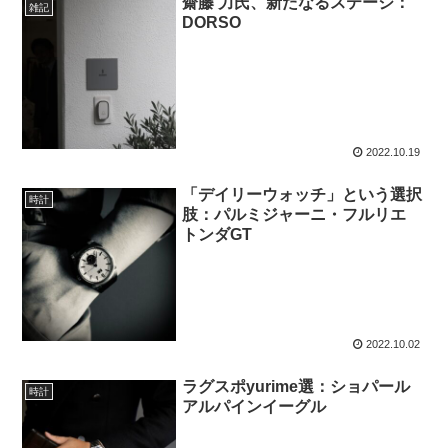
齋藤 力氏、新たなるステージ：
雑記
DORSO
2022.10.19
「デイリーウォッチ」という選択
時計
肢：パルミジャーニ・フルリエ
トンダGT
2022.10.02
ラグスポyurime選：ショパール
時計
アルパインイーグル