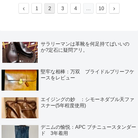
前
次
1
2
3
4
…
10
へ
へ
サラリーマンは革靴を何足持てばいいの
か?定石に疑問アリ。
堅牢な相棒：万双 ブライドルブリーフケ
ースをレビュー
エイジングの妙 ：シモーネダブル天ファ
スナー(5年程度使用)
デニムの愉悦：APC プチニュースタンダー
ド 3年着用