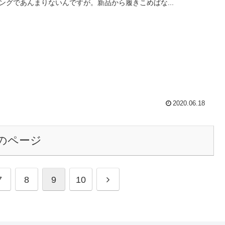
ングであんまりないんですが。新品から履きこめばな...
2020.06.18
のページ
次
7
8
9
10
へ