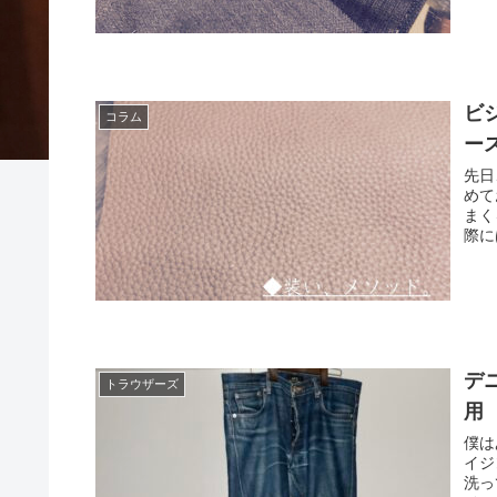
ビ
コラム
ー
先日
めて
まく
際に
デ
トラウザーズ
用
僕は
イジ
洗っ