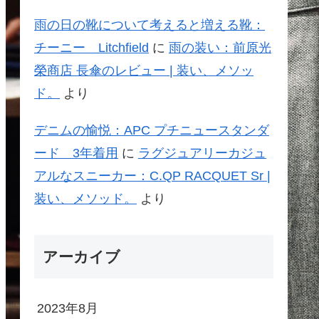
雨の日の靴について考えると増える靴：
チーニー Litchfield
に
雨の装い：前原光
榮商店 長傘のレビュー | 装い、メソッ
ド。
より
デニムの愉悦：APC プチニュースタンダ
ード 3年着用
に
ラグジュアリーカジュ
アルなスニーカー：C.QP RACQUET Sr |
装い、メソッド。
より
アーカイブ
2023年8月