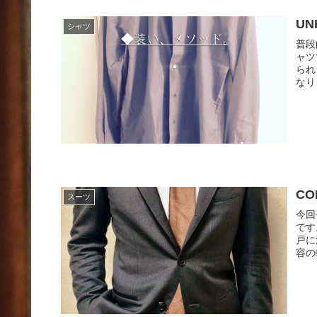
UN
シャツ
普段
ャツ
られ
なり
C
スーツ
今回
です
戸に
容の