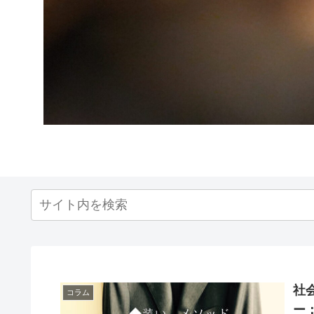
社
コラム
ー