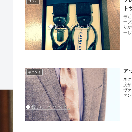
ブ
コラム
ト
最近
ープ
りが
ーし
ア
ネクタイ
ネク
度が
ヴァ
ァンヌ