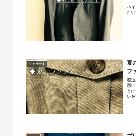
ネイ
たい
夏
ジャケット
フ
着道
思い
とは
いを