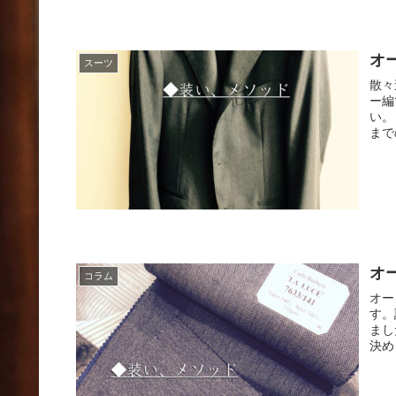
オ
スーツ
散々
ー編
い。
まで
オ
コラム
オー
す。
まし
決め