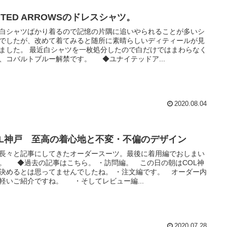
ITED ARROWSのドレスシャツ。
白シャツばかり着るので記憶の片隅に追いやられることが多いシ
でしたが、改めて着てみると随所に素晴らしいディティールが見
ました。 最近白シャツを一枚処分したので白だけではまわらなく
、コバルトブルー解禁です。 ◆ユナイテッドア...
2020.08.04
OL神戸 至高の着心地と不変・不偏のデザイン
長々と記事にしてきたオーダースーツ。最後に着用編でおしまい
。 ◆過去の記事はこちら。 ・訪問編。 この日の朝はCOL神
決めるとは思ってませんでしたね。 ・注文編です。 オーダー内
軽いご紹介ですね。 ・そしてレビュー編...
2020.07.28