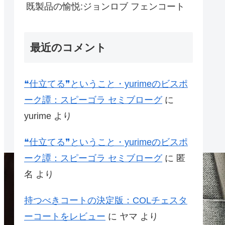
既製品の愉悦:ジョンロブ フェンコート
最近のコメント
❝仕立てる❞ということ・yurimeのビスポ
ーク譚：スピーゴラ セミブローグ
に
yurime
より
❝仕立てる❞ということ・yurimeのビスポ
ーク譚：スピーゴラ セミブローグ
に
匿
名
より
持つべきコートの決定版：COLチェスタ
ーコートをレビュー
に
ヤマ
より