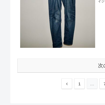
イジ
次
前
1
…
へ